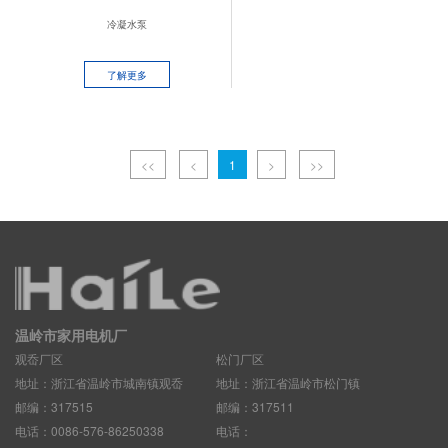
冷凝水泵
了解更多
<<
<
1
>
>>
温岭市家用电机厂
观岙厂区
松门厂区
地址：浙江省温岭市城南镇观岙
地址：浙江省温岭市松门镇
邮编：317515
邮编：317511
电话：0086-576-86250338
电话：